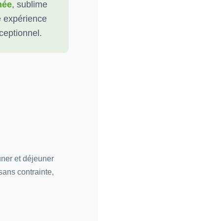
née
, sublime
ne expérience
ceptionnel.
uner et déjeuner
 sans contrainte,