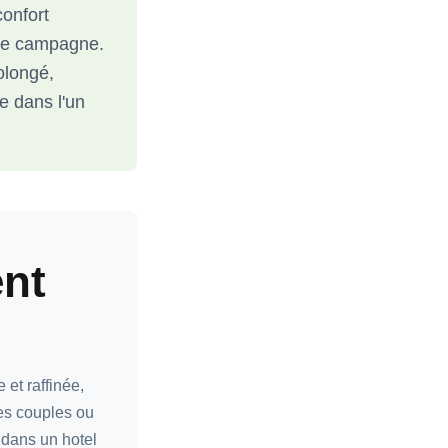
confort
ine campagne.
olongé,
e dans l'un
ent
et raffinée,
les couples ou
 dans un hotel