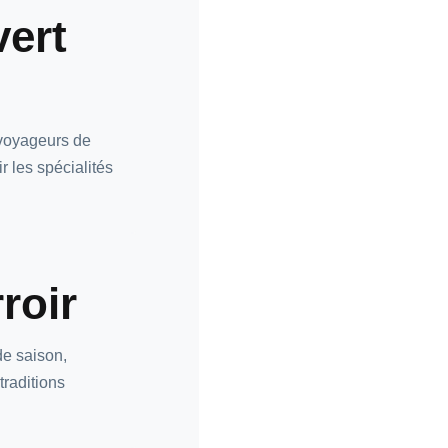
vert
 voyageurs de
 les spécialités
roir
de saison,
traditions