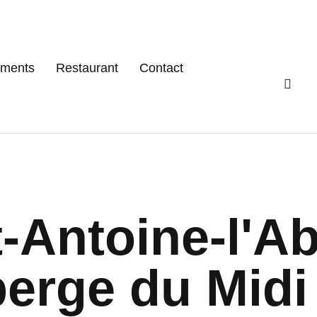
ments
Restaurant
Contact
t-Antoine-l'A
erge du Midi