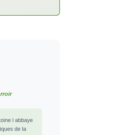
rroir
toine l abbaye
tiques de la