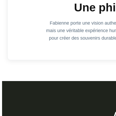
Une phi
Fabienne porte une vision authen
mais une véritable expérience huma
pour créer des souvenirs durable