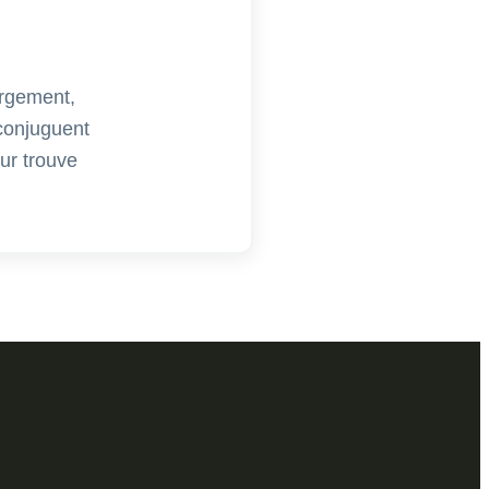
ergement,
 conjuguent
ur trouve