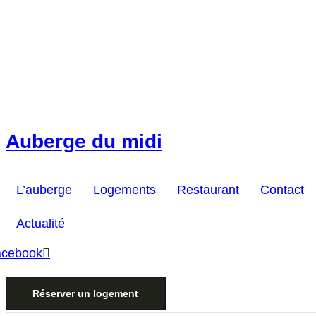
L’auberge
Logements
Restaurant
Contact
Actualité
Auberge du midi
L’auberge
Logements
Restaurant
Contact
Actualité
acebook
Réserver un logement