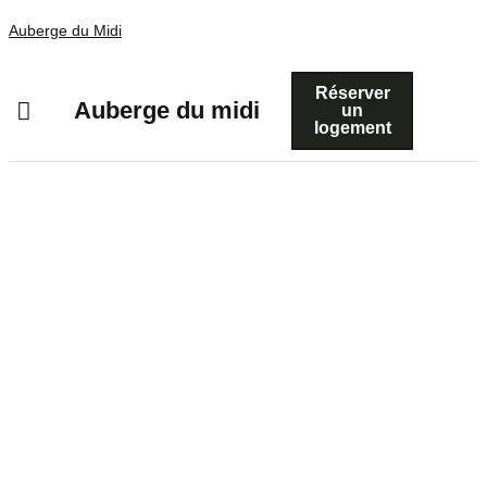
Auberge du Midi
Réserver
Auberge du midi
un
logement
À 4 min du village préféré des
Français 2025
Bienvenue à